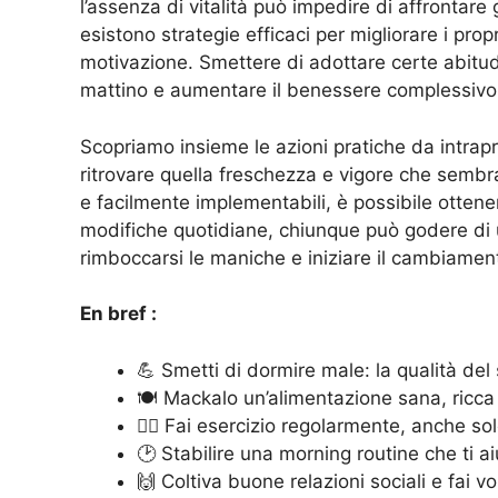
l’assenza di vitalità può impedire di affrontar
esistono strategie efficaci per migliorare i propr
motivazione. Smettere di adottare certe abitudi
mattino e aumentare il benessere complessivo
Scopriamo insieme le azioni pratiche da intrap
ritrovare quella freschezza e vigore che sembr
e facilmente implementabili, è possibile ottene
modifiche quotidiane, chiunque può godere di u
rimboccarsi le maniche e iniziare il cambiamen
En bref :
💪 Smetti di dormire male: la qualità del
🍽️ Mackalo un’alimentazione sana, ricca d
🏃‍♂️ Fai esercizio regolarmente, anche s
🕑 Stabilire una morning routine che ti aiu
🙌 Coltiva buone relazioni sociali e fai vo