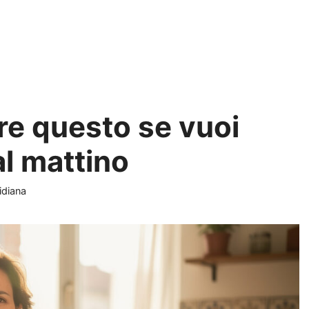
are questo se vuoi
al mattino
e
idiana