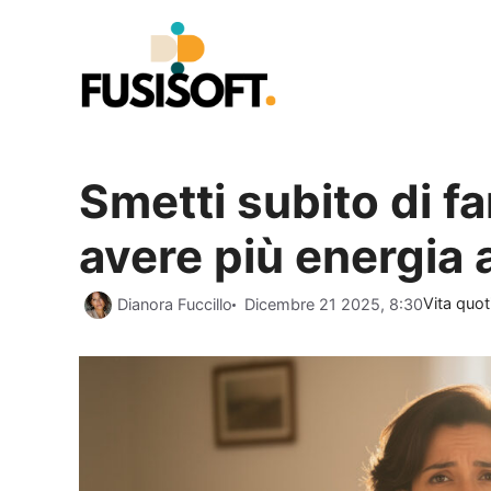
Vai
al
contenuto
Smetti subito di f
avere più energia 
Categori
Dianora Fuccillo
Dicembre 21 2025, 8:30
Vita quot