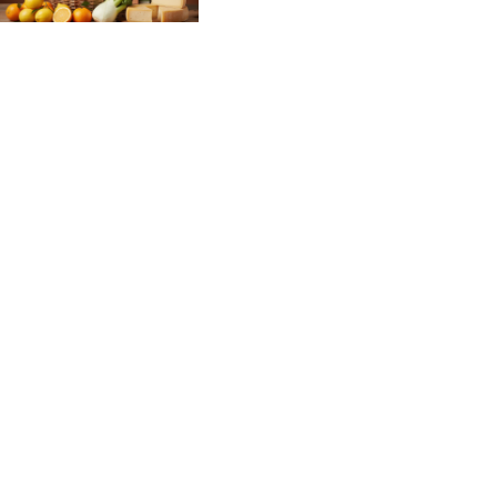
Non comprare concime: ecco cosa usare
che hai già in casa
Il piccolo intervento che aumenta il valore
del tuo immobile del 10%
© corsaperlamemoria.it -
2026