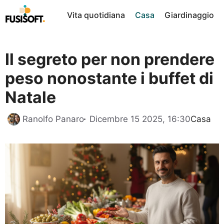
Vai
Vita quotidiana
Casa
Giardinaggio
al
contenuto
Il segreto per non prendere
peso nonostante i buffet di
Natale
Categor
Ranolfo Panaro
Dicembre 15 2025, 16:30
Casa