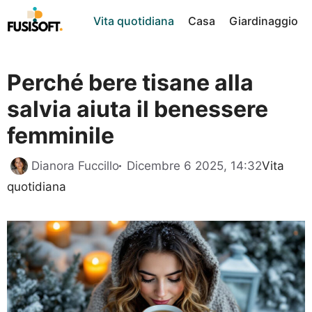
Vai
Vita quotidiana
Casa
Giardinaggio
al
contenuto
Perché bere tisane alla
salvia aiuta il benessere
femminile
Categori
Dianora Fuccillo
Dicembre 6 2025, 14:32
Vita
quotidiana