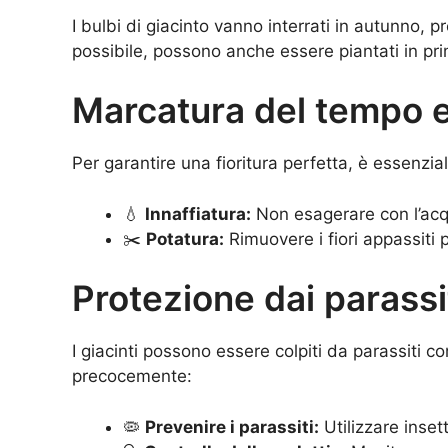
I bulbi di giacinto vanno interrati in autunno,
possibile, possono anche essere piantati in pri
Marcatura del tempo e 
Per garantire una fioritura perfetta, è essenzia
💧
Innaffiatura:
Non esagerare con l’acqu
✂️
Potatura:
Rimuovere i fiori appassiti 
Protezione dai parassit
I giacinti possono essere colpiti da parassiti c
precocemente:
🦠
Prevenire i parassiti:
Utilizzare insett