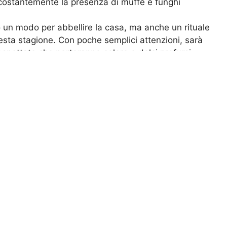
ostantemente la presenza di muffe e funghi
 un modo per abbellire la casa, ma anche un rituale
questa stagione. Con poche semplici attenzioni, sarà
naspettate che porteranno colore e dolci profumi,
o da sempre, porto avanti con entusiasmo il mio
idendo consigli pratici e idee creative per trasformare
lo di paradiso. Con 48 anni di esperienza di vita,
e per ispirare chi ama la natura.
acinti fioriti per Capodanno senza fatica