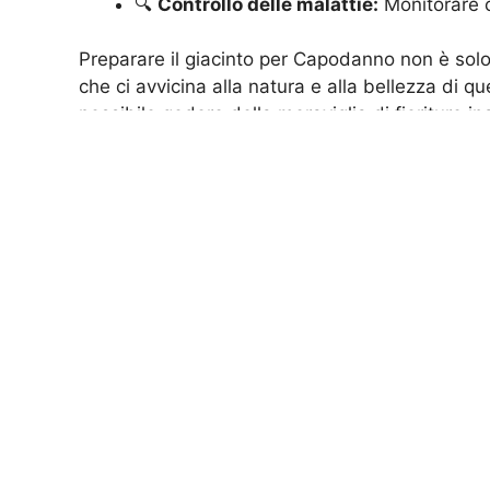
🔍
Controllo delle malattie:
Monitorare c
Preparare il giacinto per Capodanno non è solo
che ci avvicina alla natura e alla bellezza di 
possibile godere della meraviglia di fioriture i
rendendo il Capodanno ancora più speciale.
Devota Aloia
Appassionata di giardinaggi
lavoro di web editor, condiv
ogni spazio verde in un ango
unisco competenza e passion
Home
>
Giardinaggio
>
Il segreto per avere gi