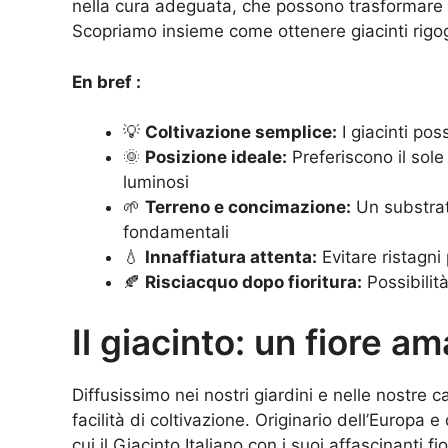
nella cura adeguata, che possono trasformare i b
Scopriamo insieme come ottenere giacinti rigogl
En bref :
💡
Coltivazione semplice:
I giacinti pos
🌞
Posizione ideale:
Preferiscono il sole 
luminosi
🌱
Terreno e concimazione:
Un substrat
fondamentali
💧
Innaffiatura attenta:
Evitare ristagni
🍂
Risciacquo dopo fioritura:
Possibilità
Il giacinto: un fiore am
Diffusissimo nei nostri giardini e nelle nostre ca
facilità di coltivazione. Originario dell’Europa e
cui il Giacinto Italiano con i suoi affascinanti fi