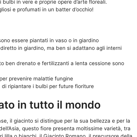
ulbi in vere e proprie opere d’arte floreali.
iosi e profumati in un batter d’occhio!
sono essere piantati in vaso o in giardino
diretto in giardino, ma ben si adattano agli interni
o ben drenato e fertilizzanti a lenta cessione sono
 per prevenire malattie fungine
 di ripiantare i bulbi per future fioriture
ato in tutto il mondo
se, il giacinto si distingue per la sua bellezza e per la
 dell’Asia, questo fiore presenta moltissime varietà, tra
ori lilla o bianchi, il Giacinto Romano, il precursore della