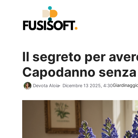
Vai
al
contenuto
Il segreto per avere
Capodanno senza 
Categorie
Devota Aloia
Dicembre 13 2025, 4:30
Giardinaggi