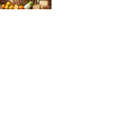
Non comprare concime: ecco cosa usare
che hai già in casa
Il piccolo intervento che aumenta il valore
del tuo immobile del 10%
© corsaperlamemoria.it -
2026